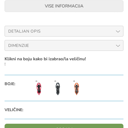
VISE INFORMACIJA
Proizvedeno u Francuskoj. Isporučuje se s torbom za krplje.
Posjedujemo i rezervne dijelove za sve modele. Iste je
moguće zasebno poručiti.
DETALJAN OPIS
DIMENZIJE
Klikni na boju kako bi izabrao/la veličinu!
!
BOJE:
VELIČINE: