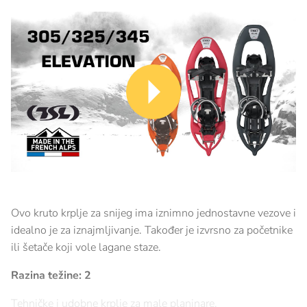
Ovo kruto krplje za snijeg ima iznimno jednostavne vezove i
idealno je za iznajmljivanje. Također je izvrsno za početnike
ili šetače koji vole lagane staze.
Razina težine: 2
Tehničke i udobne krplje za male planinare.