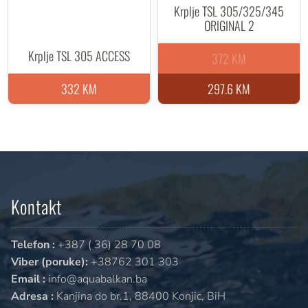
Krplje TSL 305/325/345
ORIGINAL 2
Krplje TSL 305 ACCESS
372 KM
332 KM
297.6 KM
Kontakt
Telefon :
+387 ( 36) 28 70 08
Viber (poruke):
+38762 301 303
Email :
info@aquabalkan.ba
Adresa :
Kanjina do br.1, 88400 Konjic, BiH