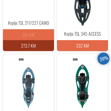
Krplje TSL 217/227 CAMO
Krplje TSL 345 ACCESS
391 KM
273.7 KM
332 KM
20%