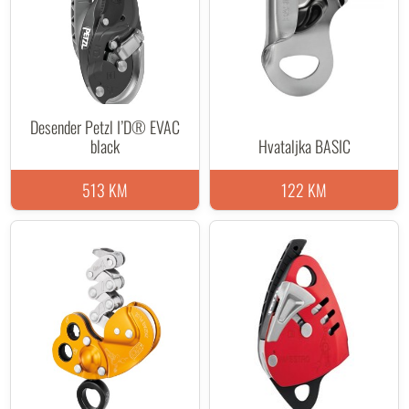
Desender Petzl I’D® EVAC
black
Hvataljka BASIC
513 KM
122 KM