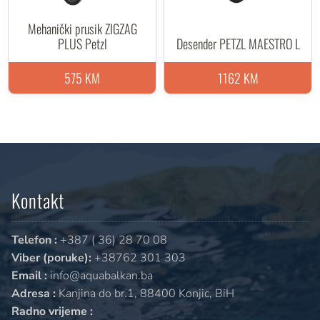
Mehanički prusik ZIGZAG
PLUS Petzl
Desender PETZL MAESTRO L
575 KM
1162 KM
Kontakt
Telefon :
+387 ( 36) 28 70 08
Viber (poruke):
+38762 301 303
Email :
info@aquabalkan.ba
Adresa :
Kanjina do br.1, 88400 Konjic, BiH
Radno vrijeme :