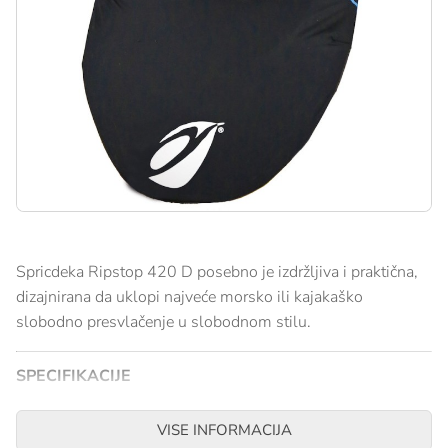
Spricdeka Ripstop 420 D posebno je izdržljiva i praktična,
dizajnirana da uklopi najveće morsko ili kajakaško
slobodno presvlačenje u slobodnom stilu.
SPECIFIKACIJE
Struk za podešavanje od neoprena i sigurnosna ručka
VISE INFORMACIJA
25 mm.