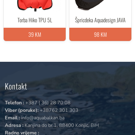
Torba Hiko TPU 5L
Špricdeka Aquadesign JAVA
39 KM
98 KM
Kontakt
Telefon :
+387 ( 36) 28 70 08
Viber (poruke):
+38762 301 303
Email :
info@aquabalkan.ba
Adresa :
Kanjina do br.1, 88400 Konjic, BiH
Radno vrijeme :