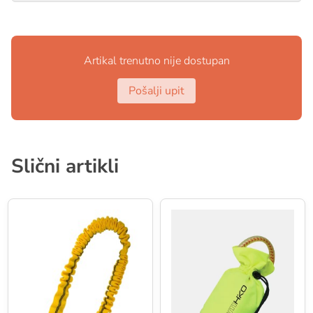
Materijal: najlon Ripstop 420D, vodootporni šavovi
Materijal: Podesivi tunel iz neoprena
Veličina: Univerzalna
Artikal trenutno nije dostupan
Pošalji upit
Slični artikli