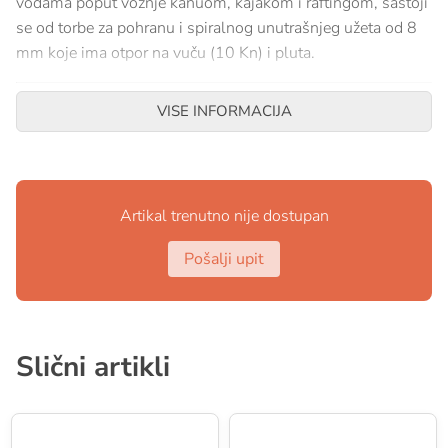
vodama poput vožnje kanuom, kajakom i raftingom, sastoji
se od torbe za pohranu i spiralnog unutrašnjeg užeta od 8
mm koje ima otpor na vuču (10 Kn) i pluta.
SPECIFIKACIJE
VISE INFORMACIJA
Vreća od poliestera 1000 D i najlona 420 D sa
pjenom za plutanje.
Ø 8mm MFP / Najlonsko uže, plutajuće
Artikal trenutno nije dostupan
Otpor na vuču 10 kN
Reflektirajuće pruge, Ručka zaštićena mekom
Pošalji upit
plastikom
Opremljen s dvije ručke
Slični artikli