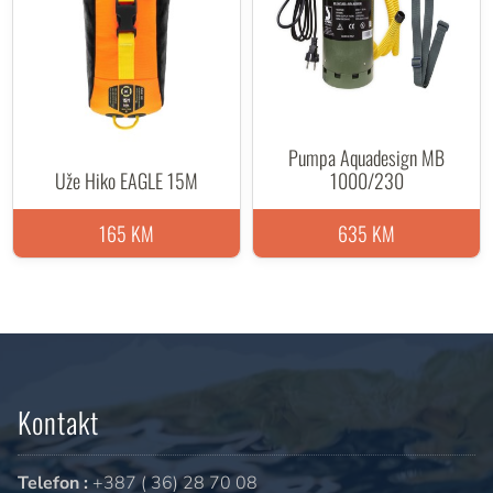
Pumpa Aquadesign MB
Uže Hiko EAGLE 15M
1000/230
165 KM
635 KM
Kontakt
Telefon :
+387 ( 36) 28 70 08