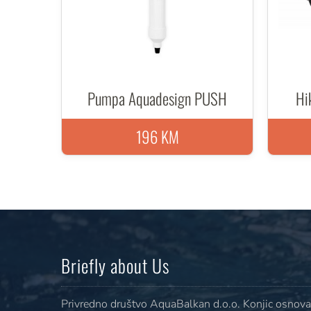
Pumpa Aquadesign PUSH
Hi
196 KM
Briefly about Us
Privredno društvo AquaBalkan d.o.o. Konjic osnovan