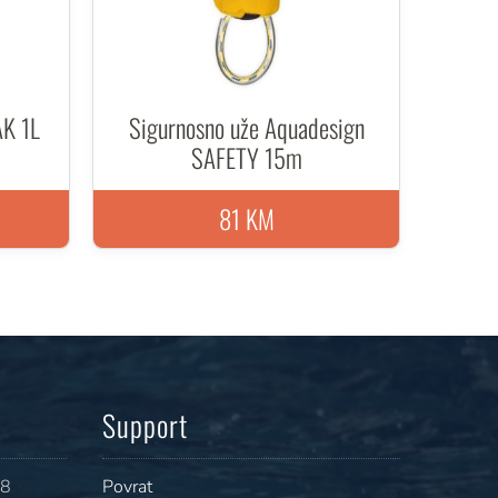
K 1L
Sigurnosno uže Aquadesign
SAFETY 15m
81 KM
Support
08
Povrat