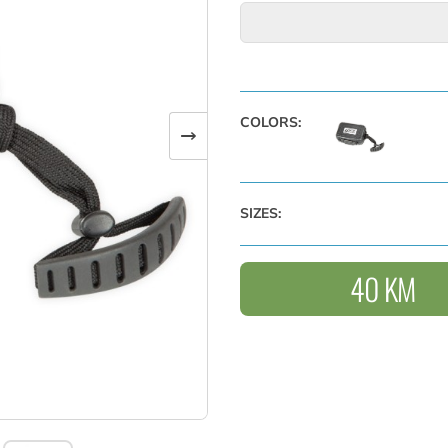
SPECIFIKACIJE
Unutarnje dimenzije: 11
Vanjske dimenzije: 14 x
Potpuno vodootporan d
COLORS:
→
Podesiva ručka za noše
Prolaznici dostupni za k
Nosač od pjene sa unapr
zaštite
SIZES:
40 KM