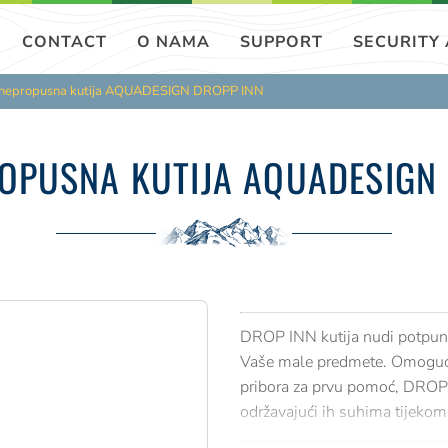
CONTACT
O NAMA
SUPPORT
SECURITY
nepropusna kutija AQUADESIGN DROPP INN
OPUSNA KUTIJA AQUADESIGN 
DROP INN kutija nudi potpunu 
Vaše male predmete. Omogućen 
pribora za prvu pomoć, DROP 
održavajući ih suhima tijekom