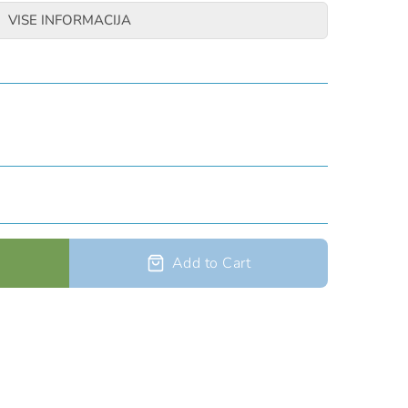
VISE INFORMACIJA
 x 6,5 x 3,5 cm
 10 x 5,5 cm
o 1 m dubine 30 min
nje
opčanje ili lokot
ijed izrezanom rešetkom za prilagođavanje formata
Add to Cart