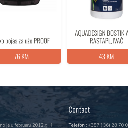
AQUADESIGN BOSTIK A
ko pojas za uže PROOF
RASTAPLJIVAČ
76 KM
43 KM
Contact
o je u februaru 2012.g., i
Telefon :
+387 ( 36) 28 70 