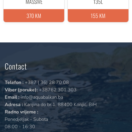
MASSIVE
135L
370 KM
155 KM
Contact
Telefon :
+387 ( 36) 28 70 08
Viber (poruke):
+38762 301 303
Email :
info@aquabalkan.ba
Adresa :
Kanjina do br.1, 88400 Konjic, BiH
Radno vrijeme :
Ponedjeljak - Subota
08:00 - 16:30