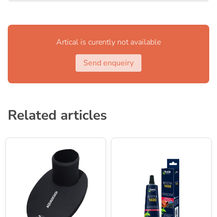
Artical is curently not available
Send enqueiry
Related articles