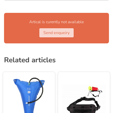
Količina 800 l / min
Pritisak 190 mBar / 2,8 psi
Potrošnja 750 W
Artical is curently not available
Send enqueiry
Related articles