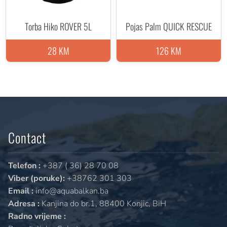
Torba Hiko ROVER 5L
Pojas Palm QUICK RESCUE
28 KM
126 KM
Contact
Telefon :
+387 ( 36) 28 70 08
Viber (poruke):
+38762 301 303
Email :
info@aquabalkan.ba
Adresa :
Kanjina do br.1, 88400 Konjic, BiH
Radno vrijeme :