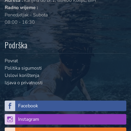
Adresa :
Kanjina do br.1, 88400 Konjic, BiH
Radno vrijeme :
Ponedjeljak - Subota
08:00 - 16:30
Podrška
Povrat
Politika sigurnosti
Uslovi korištenja
Izjava o privatnosti
Facebook
Instagram