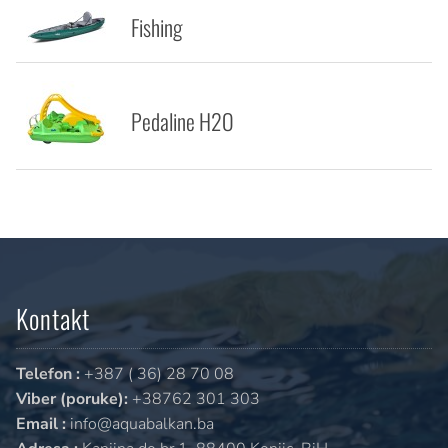
Fishing
Pedaline H2O
Kontakt
Telefon :
+387 ( 36) 28 70 08
Viber (poruke):
+38762 301 303
Email :
info@aquabalkan.ba