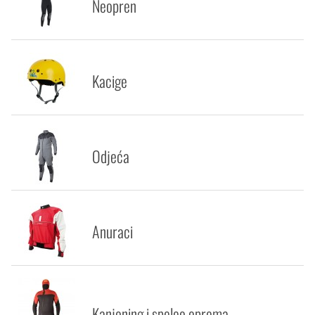
Neopren
Kacige
Odjeća
Anuraci
Kanjoning i speleo oprema